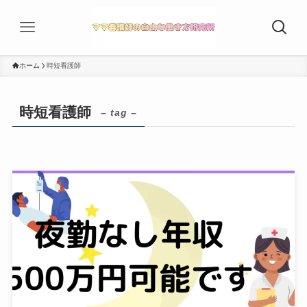
ホーム
時短看護師
時短看護師
– tag –