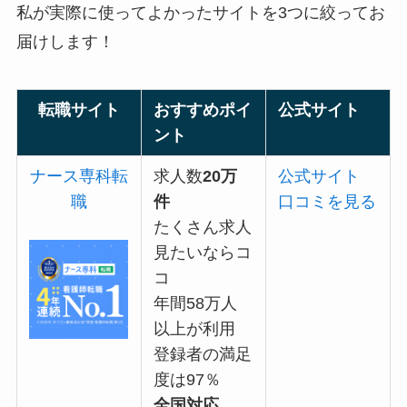
私が実際に使ってよかったサイトを3つに絞ってお
届けします！
転職サイト
おすすめポイ
公式サイト
ント
ナース専科転
求人数
20万
公式サイト
職
件
口コミを見る
たくさん求人
見たいなら
コ
コ
年間58万人
以上が利用
登録者の
満足
度は97％
全国対応