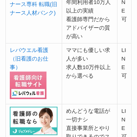
年間利用者10万人
N
ナース専科 転職(旧
以上の実績
E
ナース人材バンク)
看護師専門だから
可
アドバイザーの質
が高い
レバウエル看護
ママにも優しい求
LI
（旧看護のお仕
人が多い
N
事）
求人数10万件以上
E
から選べる
可
めんどうな電話が
LI
一切ナシ
N
直接事業所とやり
E
取りできるのでス
可