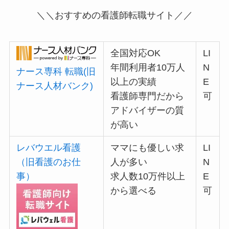
＼＼おすすめの看護師転職サイト／／
全国対応OK
LI
年間利用者10万人
N
ナース専科 転職(旧
以上の実績
E
ナース人材バンク)
看護師専門だから
可
アドバイザーの質
が高い
レバウエル看護
ママにも優しい求
LI
（旧看護のお仕
人が多い
N
事）
求人数10万件以上
E
から選べる
可