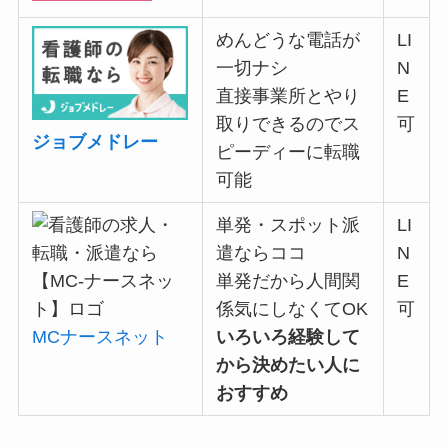
めんどうな電話が
LI
一切ナシ
N
直接事業所とやり
E
取りできるのでス
可
ジョブメドレー
ピーディーに転職
可能
単発・スポット派
LI
遣ならココ
N
単発だから
人間関
E
係気にしなくてOK
可
MCナースネット
いろいろ経験して
から決めたい人に
おすすめ