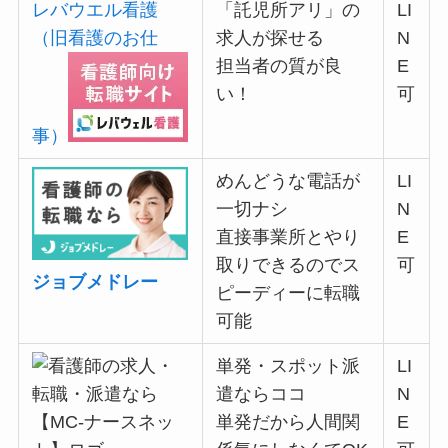
レバウエル看護
「託児所アリ」の
LI
（旧看護のお仕
求人が探せる
N
担当者の質が良
E
い！
可
事）
めんどうな電話が
LI
一切ナシ
N
直接事業所とやり
E
取りできるのでス
可
ジョブメドレー
ピーディーに転職
可能
単発・スポット派
LI
遣ならココ
N
単発だから
人間関
E