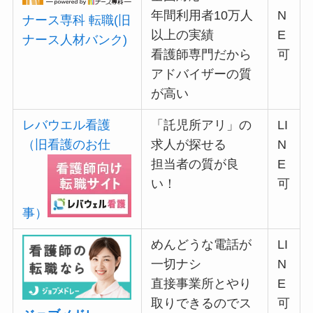
年間利用者10万人
N
ナース専科 転職(旧
以上の実績
E
ナース人材バンク)
看護師専門だから
可
アドバイザーの質
が高い
レバウエル看護
「託児所アリ」の
LI
（旧看護のお仕
求人が探せる
N
担当者の質が良
E
い！
可
事）
めんどうな電話が
LI
一切ナシ
N
直接事業所とやり
E
取りできるのでス
可